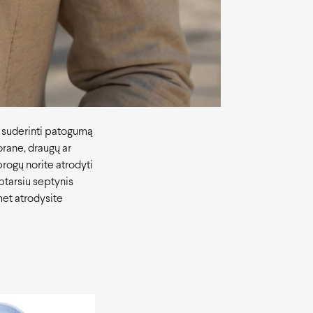
, suderinti patogumą
torane, draugų ar
progų norite atrodyti
aptarsiu septynis
met atrodysite