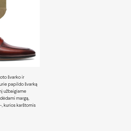
to švarko ir
kurie papildo švarką
inį užbaigiame
 įdėdami margą,
-, kurios karštomis