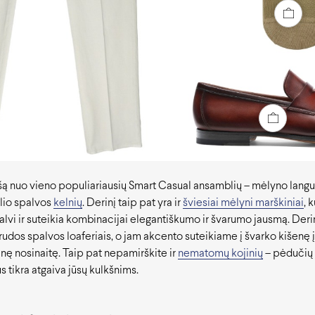
ą nuo vieno populiariausių Smart Casual ansamblių – mėlyno languo
ėlio spalvos
kelnių
. Derinį taip pat yra ir
šviesiai mėlyni marškiniai
, 
alvi ir suteikia kombinacijai elegantiškumo ir švarumo jausmą. Der
udos spalvos loaferiais, o jam akcento suteikiame į švarko kišenę
inę nosinaitę. Taip pat nepamirškite ir
nematomų kojinių
– pėdučių 
 tikra atgaiva jūsų kulkšnims.