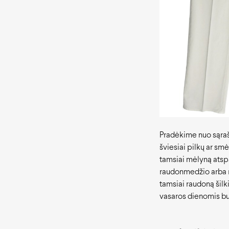
Pradėkime nuo sąraš
šviesiai pilkų ar sm
tamsiai mėlyną atsp
raudonmedžio arba r
tamsiai raudoną šilk
vasaros dienomis bus