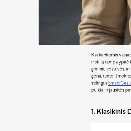
Kai karštomis vasar
ir stilių tampa ypač k
giminių vestuvės, ar,
gerai, turite išmoki
stilingus
Smart Casu
puikiai ir jausitės pa
1. Klasikinis 