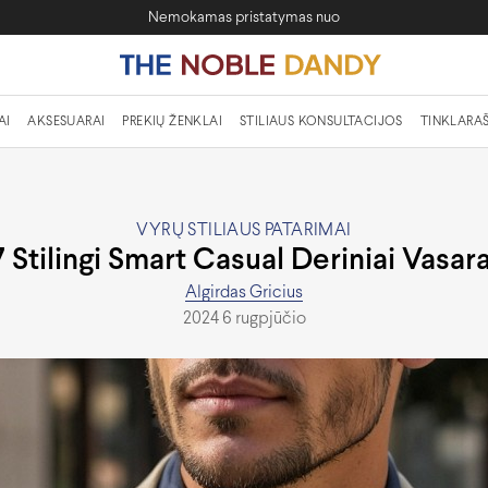
Nemokamas pristatymas nuo
AI
AKSESUARAI
PREKIŲ ŽENKLAI
STILIAUS KONSULTACIJOS
TINKLARAŠ
VYRŲ STILIAUS PATARIMAI
7 Stilingi Smart Casual Deriniai Vasara
Algirdas Gricius
2024 6 rugpjūčio