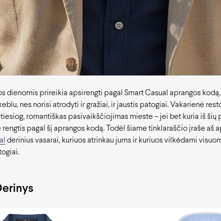
os dienomis prireikia apsirengti pagal Smart Casual aprangos kodą
eblu, nes norisi atrodyti ir gražiai, ir jaustis patogiai. Vakarienė res
 tiesiog, romantiškas pasivaikščiojimas mieste – jei bet kuria iš šių 
te rengtis pagal šį aprangos kodą. Todėl šiame tinklaraščio įraše aš 
al
derinius vasarai, kuriuos atrinkau jums ir kuriuos vilkėdami visuo
togiai.
Derinys