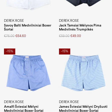
DEREK ROSE
DEREK ROSE
Savoy Balti Medvilniniai Boxer
Jack Tamsiai Mėlynos Pima
Šortai
Medvilnės Trumpikės
Original
Current
Original
Current
€
76.00
€
64.60
€
59.00
€
49.00
price
price
price
price
was:
is:
was:
is:
€76.00.
€64.60.
€59.00.
€49.00.
-15%
-15%
DEREK ROSE
DEREK ROSE
Amalfi Šviesiai Mėlyni
James Šviesiai Mėlyni Dryžuoti
Medvilniniai Boxer Šortai
Medvilniniai Boxer Šortai