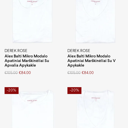
DEREK ROSE
DEREK ROSE
Alex Balti Mikro Modalo
Alex Balti Mikro Modalo
Apatiniai Marškinėliai Su
Apatiniai Marškinėliai Su V
Apvalia Apykakle
Apykakle
Original
Current
Original
Current
€
105.00
€
84.00
€
105.00
€
84.00
price
price
price
price
was:
is:
was:
is:
€105.00.
€84.00.
€105.00.
€84.00.
-20%
-20%