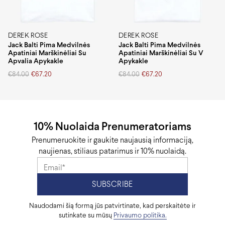
DEREK ROSE
DEREK ROSE
Jack Balti Pima Medvilnės
Jack Balti Pima Medvilnės
Apatiniai Marškinėliai Su
Apatiniai Marškinėliai Su V
Apvalia Apykakle
Apykakle
Original
Current
Original
Current
€
84.00
€
67.20
€
84.00
€
67.20
price
price
price
price
was:
is:
was:
is:
€84.00.
€67.20.
€84.00.
€67.20.
10% Nuolaida Prenumeratoriams
Prenumeruokite ir gaukite naujausią informaciją,
naujienas, stiliaus patarimus ir 10% nuolaidą.
Naudodami šią formą jūs patvirtinate, kad perskaitėte ir
sutinkate su mūsų
Privaumo politika.