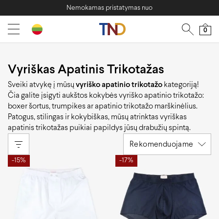
Nemokamas pristatymas nuo
0
Vyriškas Apatinis Trikotažas
Sveiki atvykę į mūsų
vyriško apatinio trikotažo
kategoriją!
Čia galite įsigyti aukštos kokybės vyriško apatinio trikotažo:
boxer šortus, trumpikes ar apatinio trikotažo marškinėlius.
Patogus, stilingas ir kokybiškas, mūsų atrinktas vyriškas
apatinis trikotažas puikiai papildys jūsų drabužių spintą.
Rekomenduojame
-15%
-17%