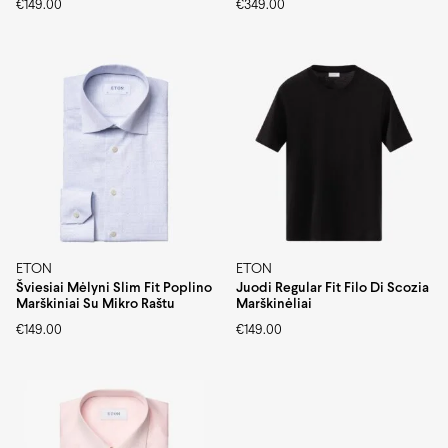
€
149.00
€
349.00
ETON
ETON
Šviesiai Mėlyni Slim Fit Poplino
Juodi Regular Fit Filo Di Scozia
Marškiniai Su Mikro Raštu
Marškinėliai
€
149.00
€
149.00