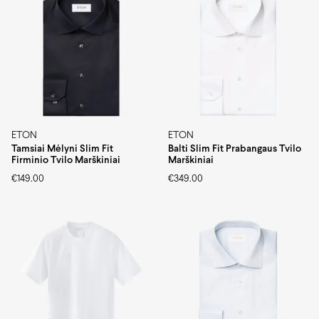
ETON
ETON
Tamsiai Mėlyni Slim Fit
Balti Slim Fit Prabangaus Tvilo
Firminio Tvilo Marškiniai
Marškiniai
€
149.00
€
349.00