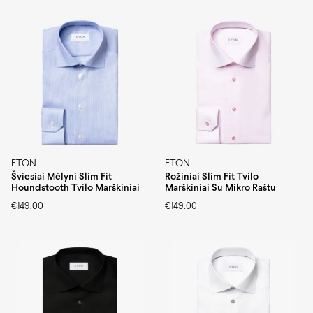
ETON
ETON
Šviesiai Mėlyni Slim Fit
Rožiniai Slim Fit Tvilo
Houndstooth Tvilo Marškiniai
Marškiniai Su Mikro Raštu
€
149.00
€
149.00