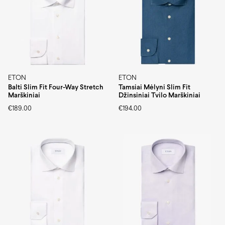
ETON
ETON
Balti Slim Fit Four-Way Stretch
Tamsiai Mėlyni Slim Fit
Marškiniai
Džinsiniai Tvilo Marškiniai
€
189.00
€
194.00