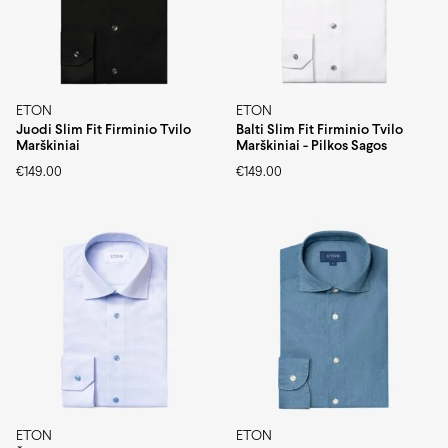
ETON
ETON
Juodi Slim Fit Firminio Tvilo
Balti Slim Fit Firminio Tvilo
Marškiniai
Marškiniai - Pilkos Sagos
€
149.00
€
149.00
ETON
ETON