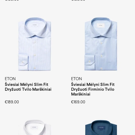
ETON
ETON
Šviesiai Mėlyni Slim Fit
Šviesiai Mėlyni Slim Fit
Dryžuoti Tvilo Marškiniai
Dryžuoti Firminio Tvilo
Marškiniai
€
189.00
€
169.00