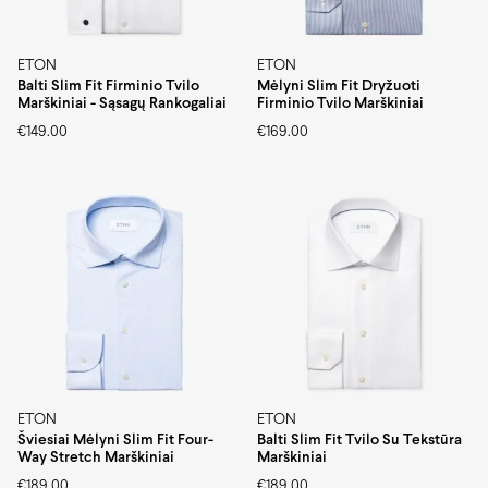
ETON
ETON
Balti Slim Fit Firminio Tvilo
Mėlyni Slim Fit Dryžuoti
Marškiniai - Sąsagų Rankogaliai
Firminio Tvilo Marškiniai
€
149.00
€
169.00
ETON
ETON
Šviesiai Mėlyni Slim Fit Four-
Balti Slim Fit Tvilo Su Tekstūra
Way Stretch Marškiniai
Marškiniai
€
189.00
€
189.00