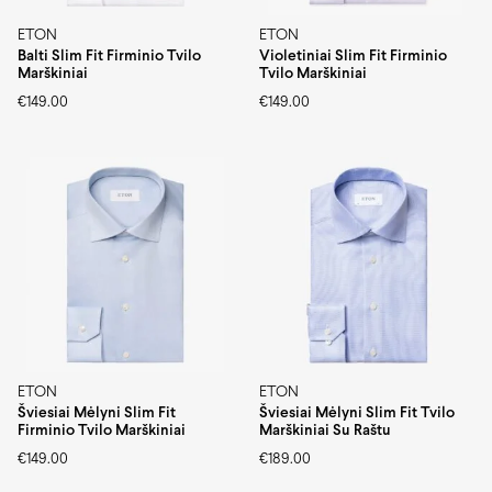
ETON
ETON
Balti Slim Fit Firminio Tvilo
Violetiniai Slim Fit Firminio
Marškiniai
Tvilo Marškiniai
€
149.00
€
149.00
ETON
ETON
Šviesiai Mėlyni Slim Fit
Šviesiai Mėlyni Slim Fit Tvilo
Firminio Tvilo Marškiniai
Marškiniai Su Raštu
€
149.00
€
189.00