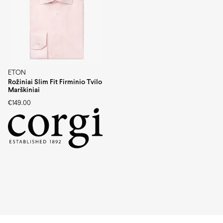
ETON
Rožiniai Slim Fit Firminio Tvilo
Marškiniai
€
149.00