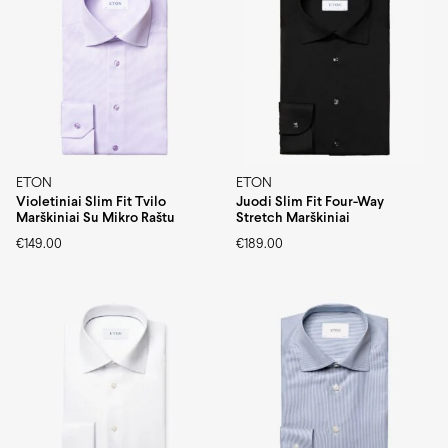
ETON
ETON
Violetiniai Slim Fit Tvilo
Juodi Slim Fit Four-Way
Marškiniai Su Mikro Raštu
Stretch Marškiniai
€
149.00
€
189.00