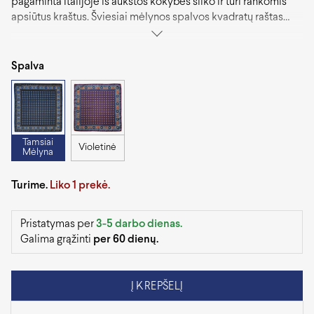
pagaminta Italijoje iš aukštos kokybės šilko ir turi rankomis
apsiūtus kraštus. Šviesiai mėlynos spalvos kvadratų raštas
jūsų kostiumui ar švarkui suteiks tekstūros ir rafinuotumo,
todėl šią švarko nosinaitę galite drąsiai rinktis bet kokia
progai.
Spalva
Tamsiai
Violetinė
Mėlyna
Turime.
Liko 1 prekė.
Pristatymas per
3-5 darbo dienas.
Galima grąžinti
per 60 dienų.
Į KREPŠELĮ