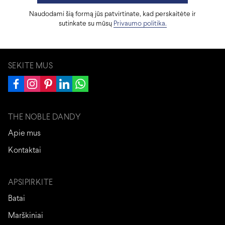
Naudodami šią formą jūs patvirtinate, kad perskaitėte ir
sutinkate su mūsų
Privaumo politika.
SEKITE MUS
THE NOBLE DANDY
Apie mus
Kontaktai
APSIPIRKITE
Batai
Marškiniai