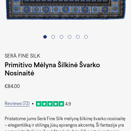
SERÀ FINE SILK
Primitivo Mėlyna Šilkinė Švarko
Nosinaitė
€
84.00
Reviews (72)
•
4.9
Pristatome jums Serà Fine Silk mėlyną šilkinę švarko nosinaitę
– elegantišką ir stilingą jūsų aprangos akcentą. Ši fantazija yra