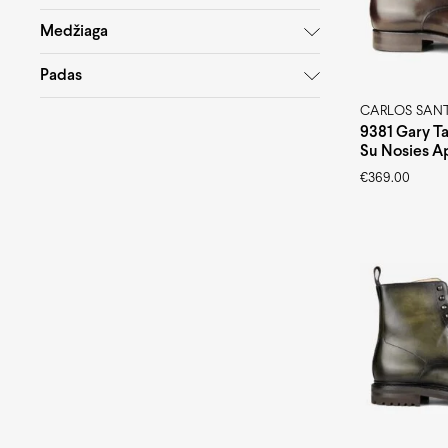
Medžiaga
Padas
CARLOS SAN
9381 Gary Ta
Su Nosies A
€
369.00