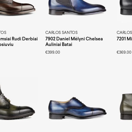
TOS
CARLOS SANTOS
CARLOS
msiai Rudi Derbiai
7902 Daniel Mėlyni Chelsea
7201 Mi
psiuviu
Auliniai Batai
€
399.00
€
369.00