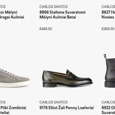
TOS
CARLOS SANTOS
CARLOS
tor Mėlyni
8866 Stallone Suvarstomi
8627 Ha
rogai Auliniai
Mėlyni Auliniai Batai
Nosies
€
449.00
€
369.00
TOS
CARLOS SANTOS
CARLOS
Pilki Zomšiniai
9176 Elliot Žali Penny Loaferiai
8922 Gl
teliai
Suvarst