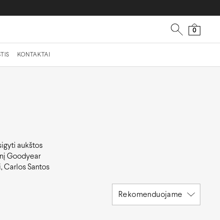
0
TIS
KONTAKTAI
sigyti aukštos
cinį Goodyear
i, Carlos Santos
Rekomenduojame