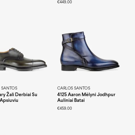
€
449.00
 SANTOS
CARLOS SANTOS
ry Žali Derbiai Su
4125 Aaron Mėlyni Jodhpur
 Apsiuviu
Auliniai Batai
€
459.00