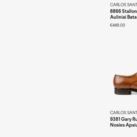
CARLOS SAN
8866 Stallon
Auliniai Bata
€
449.00
CARLOS SAN
9381 Gary Ru
Nosies Apsi