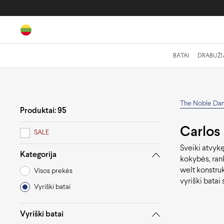
BATAI
DRABUŽI
The Noble Da
Produktai: 95
Carlos 
SALE
Sveiki atvyk
Kategorija
kokybės, ran
welt konstruk
Visos prekės
vyriški batai 
Vyriški batai
Vyriški batai