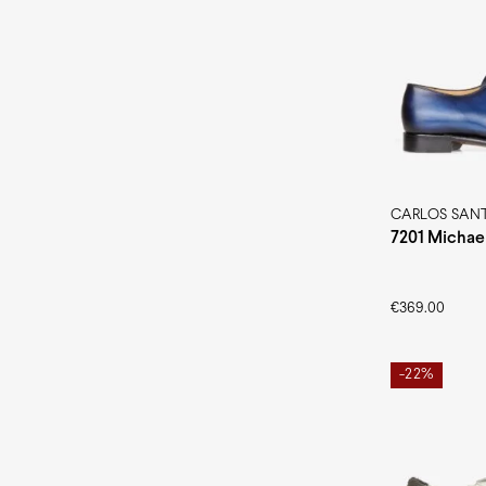
CARLOS SAN
7201 Michael
€
369.00
-22%