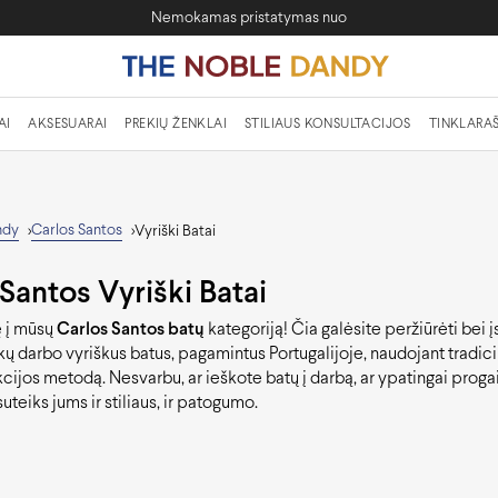
Nemokamas pristatymas nuo
AI
AKSESUARAI
PREKIŲ ŽENKLAI
STILIAUS KONSULTACIJOS
TINKLARAŠ
ndy
Carlos Santos
>
>
Vyriški Batai
Santos Vyriški Batai
ę į mūsų
Carlos Santos batų
kategoriją! Čia galėsite peržiūrėti bei į
kų darbo vyriškus batus, pagamintus Portugalijoje, naudojant tradi
cijos metodą. Nesvarbu, ar ieškote batų į darbą, ar ypatingai proga
suteiks jums ir stiliaus, ir patogumo.