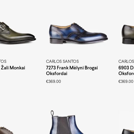
TOS
CARLOS SANTOS
CARLOS
 Žali Monkai
7273 Frank Mėlyni Brogai
6903 D
Oksfordai
Oksfor
€
369.00
€
369.00