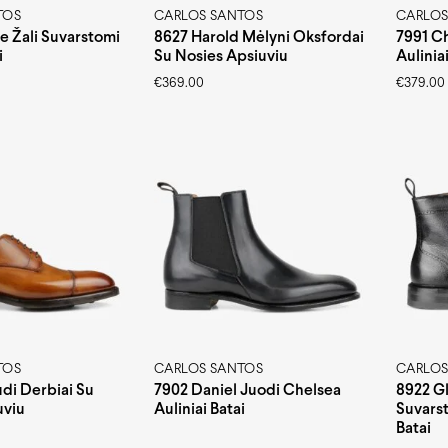
TOS
CARLOS SANTOS
CARLOS
e Žali Suvarstomi
8627 Harold Mėlyni Oksfordai
7991 Ch
i
Su Nosies Apsiuviu
Auliniai
€
369.00
€
379.00
TOS
CARLOS SANTOS
CARLOS
di Derbiai Su
7902 Daniel Juodi Chelsea
8922 Gl
uviu
Auliniai Batai
Suvarst
Batai