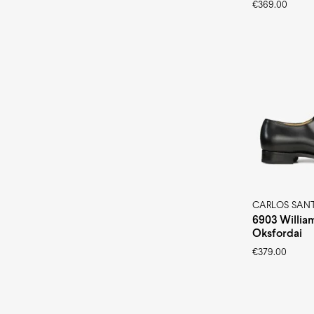
€
369.00
CARLOS SAN
6903 Willia
Oksfordai
€
379.00