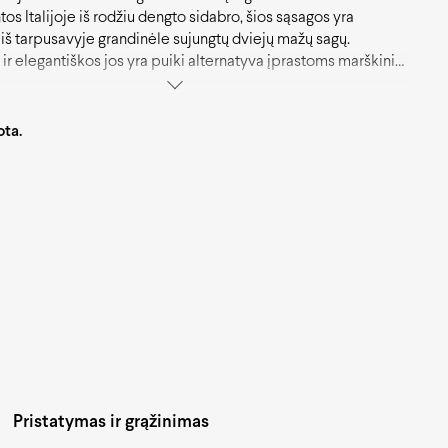
os Italijoje iš rodžiu dengto sidabro, šios sąsagos yra
 iš tarpusavyje grandinėle sujungtų dviejų mažų sagų.
s ir elegantiškos jos yra puiki alternatyva įprastoms marškinių
r puikiai derės prie jūsų turimų kostiumų tiek darbinėje
e, tiek svarbių renginių ar švenčių metu.
ota.
Pristatymas ir grąžinimas