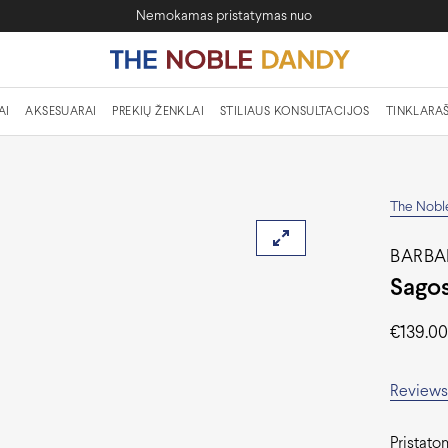
Nemokamas pristatymas nuo
AI
AKSESUARAI
PREKIŲ ŽENKLAI
STILIAUS KONSULTACIJOS
TINKLARAŠ
The Nobl
BARBA
Sago
€
139.0
Reviews 
Pristato