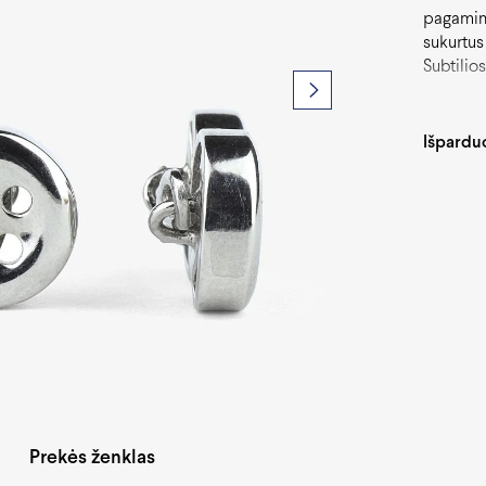
pagamint
sukurtus
Subtilio
sagoms i
aplinkoj
Išpardu
Prekės ženklas