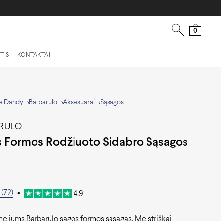
0
TIS
KONTAKTAI
e Dandy
Barbarulo
Aksesuarai
Sąsagos
>
>
>
RULO
s Formos Rodžiuoto Sidabro Sąsagos
0
(72)
•
4.9
me jums Barbarulo sagos formos sąsagas. Meistriškai