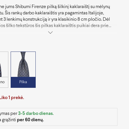
me jums Shibumi Firenze pilką šilkinį kaklaraištį su mėlynų
tu. Šis rankų darbo kaklaraištis yra pagamintas Italijoje,
t 3 lenkimų konstrukciją ir yra klasikinio 8 cm pločio. Dėl
s šilko tekstūros šis pilkas kaklaraištis puikiai dera prie
 mėlynų kostiumų bei švarkų ir yra puikus pasirinkimas
am stilingam vyrui.
ano
Pilka
Liko 1 prekė.
tymas per
3-5 darbo dienas.
 grąžinti
per 60 dienų.