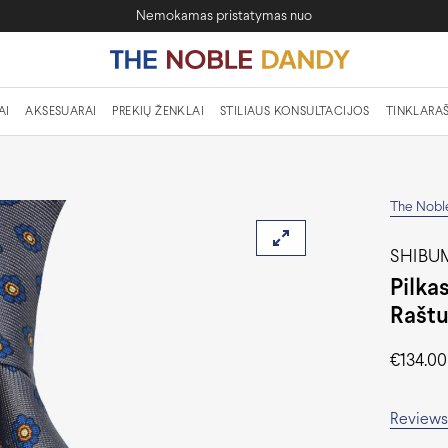
Nemokamas pristatymas nuo
AI
AKSESUARAI
PREKIŲ ŽENKLAI
STILIAUS KONSULTACIJOS
TINKLARAŠ
The Nobl
SHIBUM
Pilka
Rašt
€
134.00
Reviews 