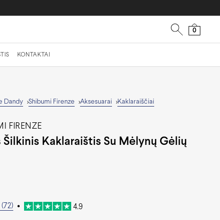
0
TIS
KONTAKTAI
e Dandy
Shibumi Firenze
Aksesuarai
Kaklaraiščiai
>
>
>
I FIRENZE
s Šilkinis Kaklaraištis Su Mėlynų Gėlių
u
(72)
•
4.9