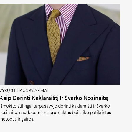
VYRŲ STILIAUS PATARIMAI
Kaip Derinti Kaklaraištį Ir Švarko Nosinaitę
Išmokite stilingai tarpusavyje derinti kaklaraištį ir švarko
nosinaitę, naudodami mūsų atrinktus bei laiko patikrintus
metodus ir gaires.