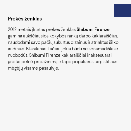
Prekės ženklas
2012 metais įkurtas prekės ženklas
Shibumi Firenze
gamina aukščiausios kokybės rankų darbo kaklaraiščius,
naudodami savo pačių sukurtus dizainus ir atrinktus šilko
audinius. Klasikiniai, tačiau jokiu būdu ne senamadiški ar
nuobodūs, Shibumi Firenze kaklaraiščiai ir aksesuarai
greitai pelnė pripažinimą ir tapo populiarūs tarp stiliaus
mėgėjų visame pasaulyje.