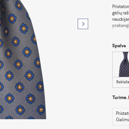
Pristato
gėlių raš
naudojan
prabangio
pilkų ar
kiekvien
Spalva
Baklaž
Turime.
Prista
Galima