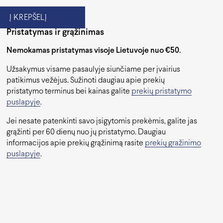
Į KREPŠELĮ
Pristatymas ir grąžinimas
Nemokamas pristatymas visoje Lietuvoje nuo €50.
Užsakymus visame pasaulyje siunčiame per įvairius
patikimus vežėjus. Sužinoti daugiau apie prekių
pristatymo terminus bei kainas galite
prekių pristatymo
puslapyje
.
Jei nesate patenkinti savo įsigytomis prekėmis, galite jas
grąžinti per 60 dienų nuo jų pristatymo. Daugiau
informacijos apie prekių grąžinimą rasite
prekių gražinimo
puslapyje
.