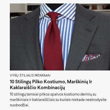
VYRŲ STILIAUS PATARIMAI
10 Stilingų Pilko Kostiumo, Marškinių Ir
Kaklaraiščio Kombinacijų
10 stilingų tamsiai pilkos spalvos kostiumo derinių su
marškiniais ir kaklaraiščiais su kuriais niekada neatrodysite
nuobodžiai.