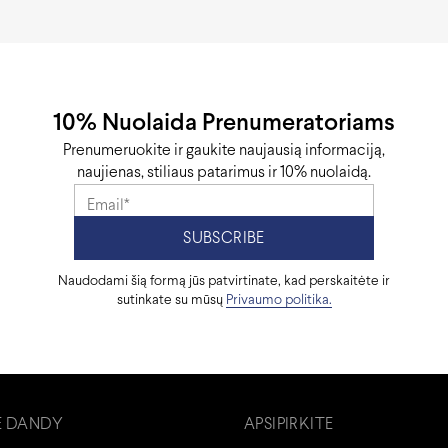
10% Nuolaida Prenumeratoriams
Prenumeruokite ir gaukite naujausią informaciją,
naujienas, stiliaus patarimus ir 10% nuolaidą.
Naudodami šią formą jūs patvirtinate, kad perskaitėte ir
sutinkate su mūsų
Privaumo politika.
E DANDY
APSIPIRKITE