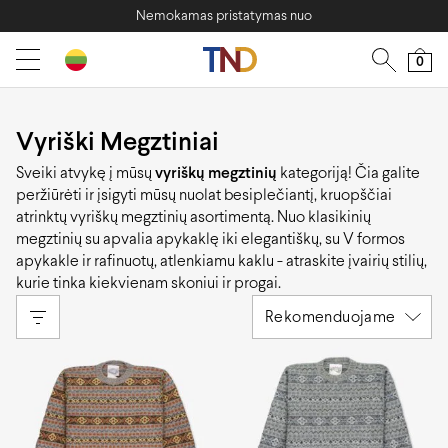
Nemokamas pristatymas nuo
0
Vyriški Megztiniai
Sveiki atvykę į mūsų
vyriškų megztinių
kategoriją! Čia galite
peržiūrėti ir įsigyti mūsų nuolat besiplečiantį, kruopščiai
atrinktų vyriškų megztinių asortimentą. Nuo klasikinių
megztinių su apvalia apykaklę iki elegantiškų, su V formos
apykakle ir rafinuotų, atlenkiamu kaklu - atraskite įvairių stilių,
kurie tinka kiekvienam skoniui ir progai.
Rekomenduojame