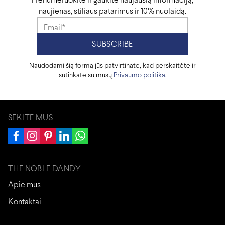
Prenumeruokite ir gaukite naujausią informaciją,
Pirštų siūlė
Sujungta rankomis
naujienas, stiliaus patarimus ir 10% nuolaidą.
Kilmė
Velsas
Naudodami šią formą jūs patvirtinate, kad perskaitėte ir
sutinkate su mūsų
Privaumo politika.
SEKITE MUS
THE NOBLE DANDY
Apie mus
Kontaktai