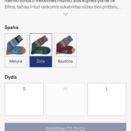
merino vilnos ir medvilnės mišinio, šios kojinės yra ne tik
šiltos, tačiau ir turi rankomis sukabintas siūles ties pirštais,
todėl yra minkštos ir patogios. Klasikinis Fair Isle raštas ir
sodri žalia spalva puikiai derės prie laisvalaikio aprangos
šaltuoju metų laiku.
Spalva
Mėlyna
Žalia
Raudona
Dydis
S
M
L
PASIRINKITE DYDĮ