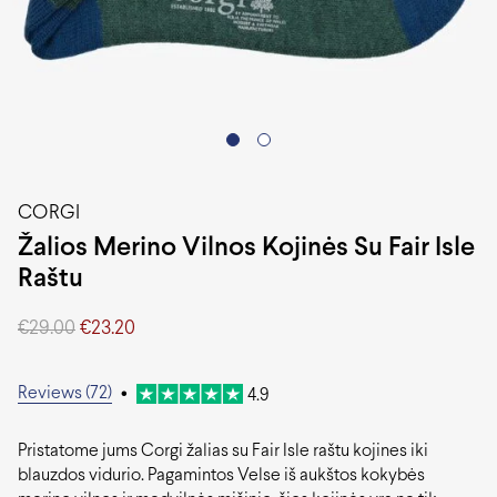
CORGI
Žalios Merino Vilnos Kojinės Su Fair Isle
Raštu
Original
Current
€
29.00
€
23.20
price
price
was:
is:
€29.00.
€23.20.
Reviews (72)
•
4.9
Pristatome jums Corgi žalias su Fair Isle raštu kojines iki
blauzdos vidurio. Pagamintos Velse iš aukštos kokybės