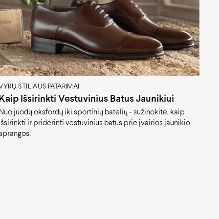
VYRŲ STILIAUS PATARIMAI
Kaip Išsirinkti Vestuvinius Batus Jaunikiui
Nuo juodų oksfordų iki sportinių batelių - sužinokite, kaip
išsirinkti ir priderinti vestuvinius batus prie įvairios jaunikio
aprangos.