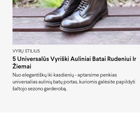
VYRŲ STILIUS
5 Universalūs Vyriški Auliniai Batai Rudeniui Ir
Žiemai
Nuo elegantiškų iki kasdienių - aptarsime penkias
universalias aulinių batų portas, kuriomis galėsite papildyti
šaltojo sezono garderobą.