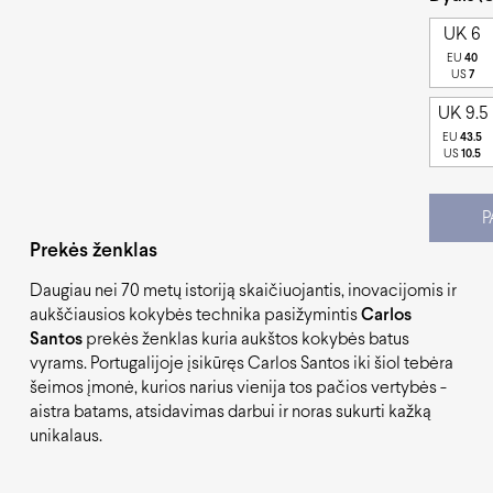
UK 6
EU
40
US
7
UK 9.5
EU
43.5
US
10.5
P
Prekės ženklas
Daugiau nei 70 metų istoriją skaičiuojantis, inovacijomis ir
aukščiausios kokybės technika pasižymintis
Carlos
Santos
prekės ženklas kuria aukštos kokybės batus
vyrams. Portugalijoje įsikūręs Carlos Santos iki šiol tebėra
šeimos įmonė, kurios narius vienija tos pačios vertybės -
aistra batams, atsidavimas darbui ir noras sukurti kažką
unikalaus.