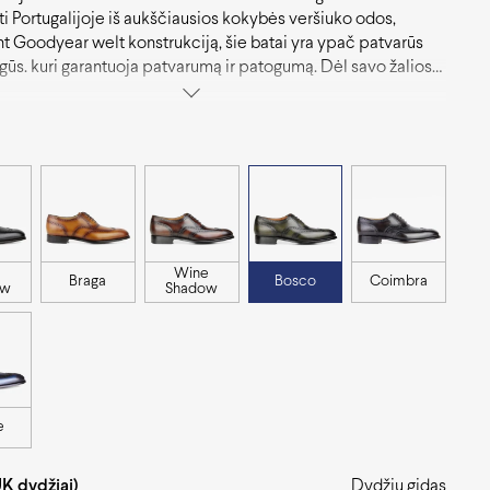
i Portugalijoje iš aukščiausios kokybės veršiuko odos,
t Goodyear welt konstrukciją, šie batai yra ypač patvarūs
gūs. kuri garantuoja patvarumą ir patogumą. Dėl savo žalios
šie oksfordai yra puikus pasirinkimas tiems, kurie nori
ai atrodančių batų.
Wine
Braga
Bosco
Coimbra
ow
Shadow
e
UK dydžiai)
Dydžių gidas