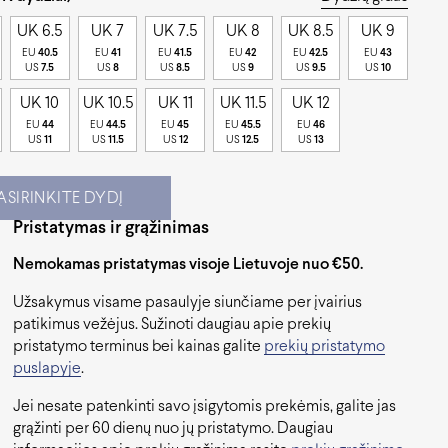
UK 6.5
UK 7
UK 7.5
UK 8
UK 8.5
UK 9
EU
40.5
EU
41
EU
41.5
EU
42
EU
42.5
EU
43
US
7.5
US
8
US
8.5
US
9
US
9.5
US
10
UK 10
UK 10.5
UK 11
UK 11.5
UK 12
EU
44
EU
44.5
EU
45
EU
45.5
EU
46
US
11
US
11.5
US
12
US
12.5
US
13
ASIRINKITE DYDĮ
Pristatymas ir grąžinimas
Nemokamas pristatymas visoje Lietuvoje nuo €50.
Užsakymus visame pasaulyje siunčiame per įvairius
patikimus vežėjus. Sužinoti daugiau apie prekių
pristatymo terminus bei kainas galite
prekių pristatymo
puslapyje
.
Jei nesate patenkinti savo įsigytomis prekėmis, galite jas
grąžinti per 60 dienų nuo jų pristatymo. Daugiau