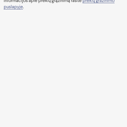
informacijos apie prekių grąžinimą rasite
prekių gražinimo
puslapyje
.