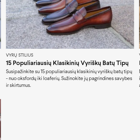
VYRŲ STILIUS
15 Populiariausių Klasikinių Vyriškų Batų Tipų
Susipažinkite su 15 populiariausių klasikinių vyriškų batų tipų
- nuo oksfordų iki loaferių. Sužinokite jų pagrindines savybes
ir skirtumus.