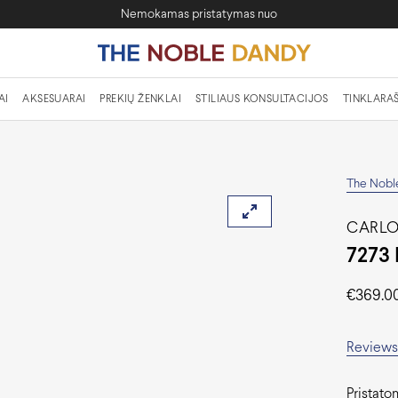
Nemokamas pristatymas nuo
AI
AKSESUARAI
PREKIŲ ŽENKLAI
STILIAUS KONSULTACIJOS
TINKLARAŠ
The Nobl
CARLO
7273 
€
369.0
Reviews 
Pristato