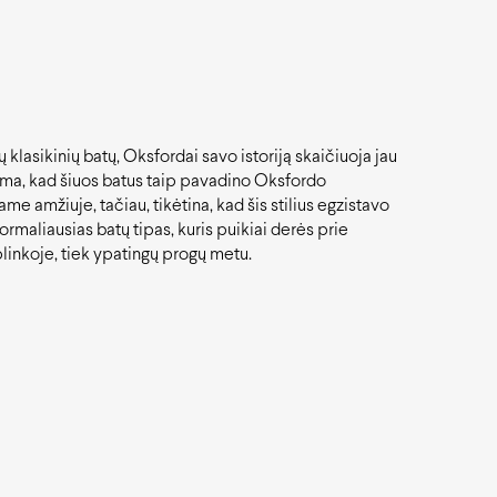
 klasikinių batų, Oksfordai savo istoriją skaičiuoja jau
ma, kad šiuos batus taip pavadino Oksfordo
me amžiuje, tačiau, tikėtina, kad šis stilius egzistavo
 formaliausias batų tipas, kuris puikiai derės prie
linkoje, tiek ypatingų progų metu.