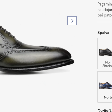
Pagamint
naudojan
bei pato
spalvos 
išskirtin
Spalva
Noir
Shad
Nort
Dydis (