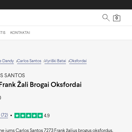
0
TIS
KONTAKTAI
e Dandy
Carlos Santos
Vyriški Batai
Oksfordai
>
>
>
S SANTOS
Frank Žali Brogai Oksfordai
0
(72)
•
4.9
me jums Carlos Santos 7273 Frank žalius brogus oksfordus.